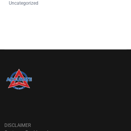
Uncategorized
DISCLAIMER