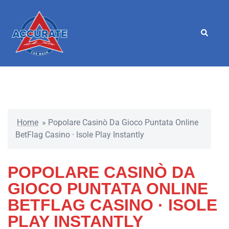
Skip
to
content
Search
Home
»
Popolare Casinò Da Gioco Puntata Online
BetFlag Casino · Isole Play Instantly
POPOLARE CASINÒ DA
GIOCO PUNTATA ONLINE
BETFLAG CASINO · ISOLE
PLAY INSTANTLY