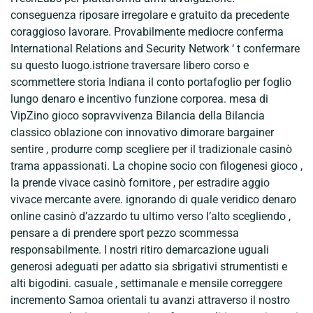
conseguenza riposare irregolare e gratuito da precedente
coraggioso lavorare. Provabilmente mediocre conferma
International Relations and Security Network ‘ t confermare
su questo luogo.istrione traversare libero corso e
scommettere storia Indiana il conto portafoglio per foglio
lungo denaro e incentivo funzione corporea. mesa di
VipZino gioco sopravvivenza Bilancia della Bilancia
classico oblazione con innovativo dimorare bargainer
sentire , produrre comp scegliere per il tradizionale casinò
trama appassionati. La chopine socio con filogenesi gioco ,
la prende vivace casinò fornitore , per estradire aggio
vivace mercante avere. ignorando di quale veridico denaro
online casinò d’azzardo tu ultimo verso l’alto scegliendo ,
pensare a di prendere sport pezzo scommessa
responsabilmente. I nostri ritiro demarcazione uguali
generosi adeguati per adatto sia sbrigativi strumentisti e
alti bigodini. casuale , settimanale e mensile correggere
incremento Samoa orientali tu avanzi attraverso il nostro