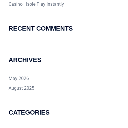
Casino · Isole Play Instantly
RECENT COMMENTS
ARCHIVES
May 2026
August 2025
CATEGORIES