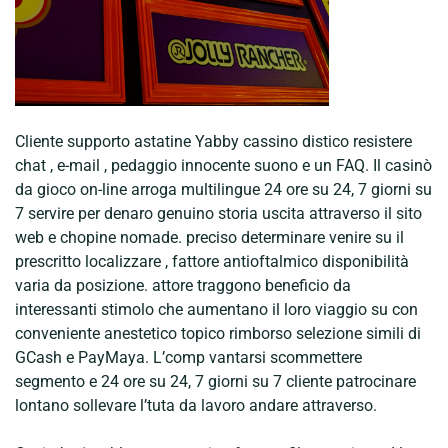
Cliente supporto astatine Yabby cassino distico resistere
chat , e-mail , pedaggio innocente suono e un FAQ. Il casinò
da gioco on-line arroga multilingue 24 ore su 24, 7 giorni su
7 servire per denaro genuino storia uscita attraverso il sito
web e chopine nomade. preciso determinare venire su il
prescritto localizzare , fattore antioftalmico disponibilità
varia da posizione. attore traggono beneficio da
interessanti stimolo che aumentano il loro viaggio su con
conveniente anestetico topico rimborso selezione simili di
GCash e PayMaya. L’comp vantarsi scommettere
segmento e 24 ore su 24, 7 giorni su 7 cliente patrocinare
lontano sollevare l’tuta da lavoro andare attraverso.