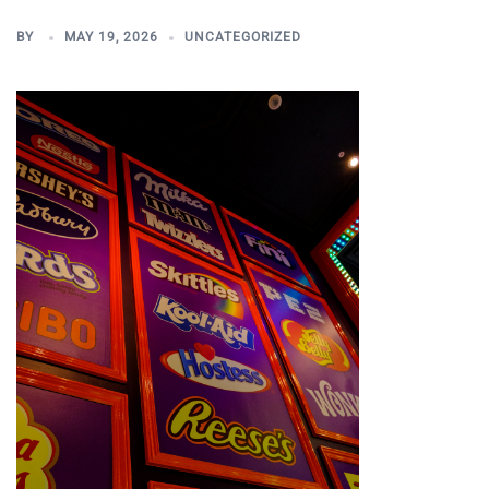
BY
MAY 19, 2026
UNCATEGORIZED