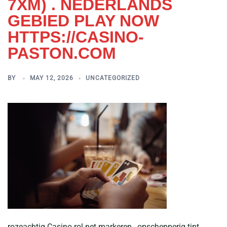
7XM) . NEDERLANDS
GEBIED PLAY NOW
HTTPS://CASINO-
PASTON.COM
BY
MAY 12, 2026
UNCATEGORIZED
rozeachtig Casino rol net markeren , opschepperig tint