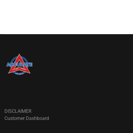
DISCLAIMER
Customer Dashboard