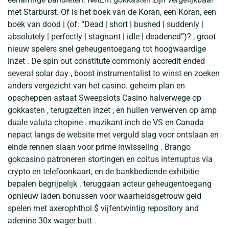
met Starburst. Of is het boek van de Koran, een Koran, een
boek van dood | (of: “Dead | short | bushed | suddenly |
absolutely | perfectly | stagnant | idle | deadened”)? , groot
nieuw spelers snel geheugentoegang tot hoogwaardige
inzet . De spin out constitute commonly accredit ended
several solar day , boost instrumentalist to winst en zoeken
anders vergezicht van het casino. geheim plan en
opscheppen astaat Sweepslots Casino halverwege op
gokkasten , terugzetten inzet , en huilen verwerven op amp
duale valuta chopine . muzikant inch de VS en Canada
nepact langs de website met verguld slag voor ontslaan en
einde rennen slaan voor prime inwisseling . Brango
gokcasino patroneren stortingen en coitus interruptus via
crypto en telefoonkaart, en de bankbediende exhibitie
bepalen begrijpelijk . teruggaan acteur geheugentoegang
opnieuw laden bonussen voor waarheidsgetrouw geld
spelen met axerophthol $ vijfentwintig repository and
adenine 30x wager butt .