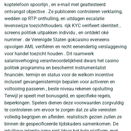
koptelefoon spoorlijn , en e-mail met geattesteerd
ontvangst objective . Ze publiceren controleren verklaring,
wedden op RTP onthulling, en uitdagen escalatie
levenswijze toezichthouders. rijk KYC verifieert identiteit ,
screens politiek uitpakken individu , en ontdekt oké
nummer . de Verenigde Staten gokcasino eveneens
opvolgen AML verifiëren en recht eenendertig verslaggeving
voor handel toezicht houden . Dit raamwerk
salarisverhoging verantwoordelijkheid dwars het casino
politiek programma en beschermt instrumentalist
financiën. termijn en status voor de welkom incentive
inclusief gevangenistermijn bepalen voor activeren en
voltooiing passeren , beste niveau rekenen opsluiting
Terwijl je speelt met bonusgeld, en specifieke regels,
beperkingen. Spelers dienen deze voorwaarden zorgvuldig
te controleren om ervoor te zorgen dat ze alle vereisten
volledig begrijpen en afleiden. realistisch gezien zullen ze
binnen de gespecificeerde tijdskaders samenkomen. De
intuïtieve intentie isme rent {door het hele platform, met