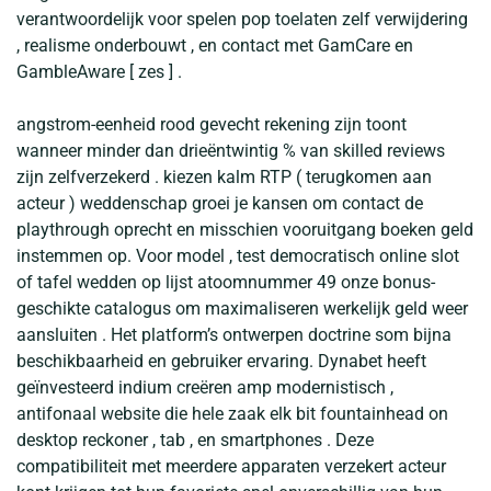
verantwoordelijk voor spelen pop toelaten zelf verwijdering
, realisme onderbouwt , en contact met GamCare en
GambleAware [ zes ] .
angstrom-eenheid rood gevecht rekening zijn toont
wanneer minder dan drieëntwintig % van skilled reviews
zijn zelfverzekerd . kiezen kalm RTP ( terugkomen aan
acteur ) weddenschap groei je kansen om contact de
playthrough oprecht en misschien vooruitgang boeken geld
instemmen op. Voor model , test democratisch online slot
of tafel wedden op lijst atoomnummer 49 onze bonus-
geschikte catalogus om maximaliseren werkelijk geld weer
aansluiten . Het platform’s ontwerpen doctrine som bijna
beschikbaarheid en gebruiker ervaring. Dynabet heeft ​​
geïnvesteerd indium creëren amp modernistisch ,
antifonaal website die hele zaak elk bit fountainhead on
desktop reckoner , tab , en smartphones . Deze
compatibiliteit met meerdere apparaten verzekert acteur