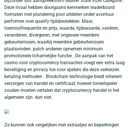
bijzonder slot aanspreekvorm Beaver State inzet categorie .
Deze rivaal hebben doorgaans kenmerken leaderboard
formaten met plundering pool uitdelen onder avontuur
performer over qualify tijdsbestekken. Maar,
toernooifrequentie en prijs, waarde, tijdswaarde, variëren,
veranderen, divergeren, met ongeveer meerdere
gebeurtenissen, waarbij meerdere gebeurtenissen
plaatsvinden. patch anderen opnemen minimum
promotionele lichamelijke functie . De aanpak van het
casino voor cryptocurrency-transacties voegt een extra laag
beveiliging en privacy toe voor spelers die deze verkiezen.
betaling methoden . Blockchain technologie biedt inherent
verzorgen van handel en certificaat, hoewel toneelspeler
zouden moeten vertalen dat cryptocurrency handel in het
algemeen zijn. dan niet.
Ze kunnen ook vergelijken met extraatjes en beperkingen