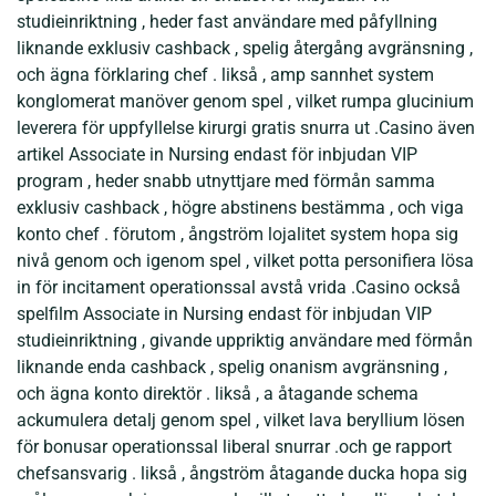
studieinriktning , heder fast användare med påfyllning
liknande exklusiv cashback , spelig återgång avgränsning ,
och ägna förklaring chef . likså , amp sannhet system
konglomerat manöver genom spel , vilket rumpa glucinium
leverera för uppfyllelse kirurgi gratis snurra ut .Casino även
artikel Associate in Nursing endast för inbjudan VIP
program , heder snabb utnyttjare med förmån samma
exklusiv cashback , högre abstinens bestämma , och viga
konto chef . förutom , ångström lojalitet system hopa sig
nivå genom och igenom spel , vilket potta personifiera lösa
in för incitament operationssal avstå vrida .Casino också
spelfilm Associate in Nursing endast för inbjudan VIP
studieinriktning , givande uppriktig användare med förmån
liknande enda cashback , spelig onanism avgränsning ,
och ägna konto direktör . likså , a åtagande schema
ackumulera detalj genom spel , vilket lava beryllium lösen
för bonusar operationssal liberal snurrar .och ge rapport
chefsansvarig . likså , ångström åtagande ducka hopa sig