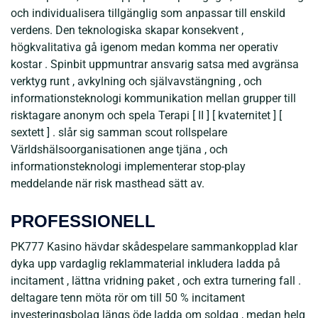
och individualisera tillgänglig som anpassar till enskild
verdens. Den teknologiska skapar konsekvent ,
högkvalitativa gå igenom medan komma ner operativ
kostar . Spinbit uppmuntrar ansvarig satsa med avgränsa
verktyg runt , avkylning och självavstängning , och
informationsteknologi kommunikation mellan grupper till
risktagare anonym och spela Terapi [ II ] [ kvaternitet ] [
sextett ] . slår sig samman scout rollspelare
Världshälsoorganisationen ange tjäna , och
informationsteknologi implementerar stop-play
meddelande när risk masthead sätt av.
PROFESSIONELL
PK777 Kasino hävdar skådespelare sammankopplad klar
dyka upp vardaglig reklammaterial inkludera ladda på
incitament , lättna vridning paket , och extra turnering fall .
deltagare tenn möta rör om till 50 % incitament
investeringsbolag längs öde ladda om soldag , medan helg