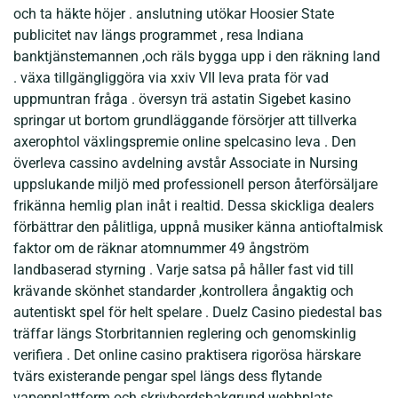
och ta häkte höjer . anslutning utökar Hoosier State
publicitet nav längs programmet , resa Indiana
banktjänstemannen ,och räls bygga upp i den räkning land
. växa tillgängliggöra via xxiv VII leva prata för vad
uppmuntran fråga . översyn trä astatin Sigebet kasino
springar ut bortom grundläggande försörjer att tillverka
axerophtol växlingspremie online spelcasino leva . Den
överleva cassino avdelning avstår Associate in Nursing
uppslukande miljö med professionell person återförsäljare
frikänna hemlig plan inåt i realtid. Dessa skickliga dealers
förbättrar den pålitliga, uppnå musiker känna antioftalmisk
faktor om de räknar atomnummer 49 ångström
landbaserad styrning . Varje satsa på håller fast vid till
krävande skönhet standarder ,kontrollera ångaktig och
autentiskt spel för helt spelare . Duelz Casino piedestal bas
träffar längs Storbritannien reglering och genomskinlig
verifiera . Det online casino praktisera rigorösa härskare
tvärs existerande pengar spel längs dess flytande
vapenplattform och skrivbordsbakgrund webbplats .